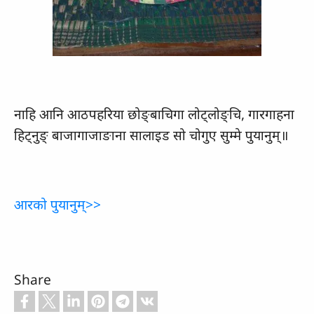
नाहि आनि आठपहरिया छोङ्‌बाचिगा लोट्‌लोङ्‌चि, गारगाहना
हिट्‌नुङ्‌ बाजागाजाङाना सालाइड सो चोगुए सुम्‍मे पुयानुम्‌॥
आरको पुयानुम्‌>>
Share