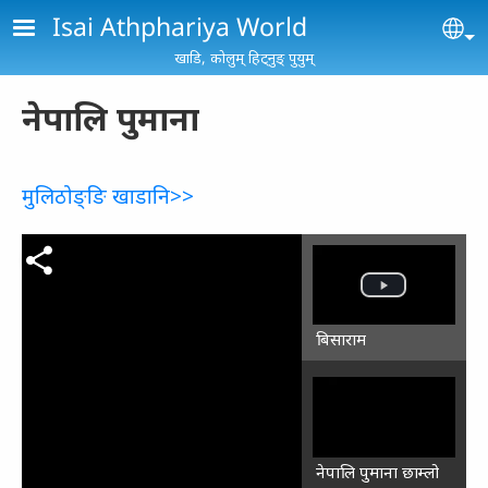
Skip to main content
Isai Athphariya World
Se
खाडि, कोलुम्‌ हिट्नुङ्‌ पुयुम्‌
नेपालि पुमाना
मुलिठोङ्‌ङि खाडानि>>
बिसाराम
नेपालि पुमाना छाम्‍लो