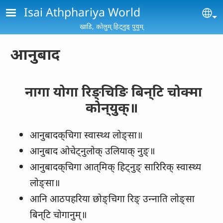
Skip to main content
Isai Athphariya World
Se
खाडि, कोलुम्‌ हिट्नुङ्‌ पुयुम्‌
आनुबाद
नागा योगा रिङ्‌चिङि बिन्‌टि चोक्‍मा
कोन्‌युक्‌॥
आनुबादक्‌चिगा स्‍वास्‍थ्‍थ लोङ्‌सा॥
आनुबाद ओचेट्‌नुलोक्‌ उलियाक्‌ नुङ्‌॥
आनुबादक्‌चिगा आत्‌मिक्‌ हिट्‌नुङ्‌ सारिरिक्‌ स्‍वास्‍थ्‍य
लोङ्‌सा॥
आनि आठपहरिया छोङ्‌चिगा रिङ्‌ उन्‍नाति लोङ्‌सा
बिन्‌टि चोगानुम्‌॥