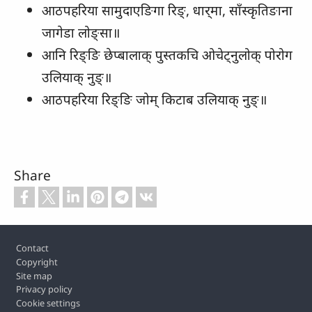
आठपहरिया सामुदाएङिगा रिङ्‌, धार्‌मा, साँस्‍कृतिङाना
जागेडा लोङ्‌सा॥
आनि रिङ्‌ङि छेप्‍बालाक्‌ पुस्‍तकचि ओचेट्‌नुलोक्‌ पोरोग
उलियाक्‌ नुङ्‌॥
आठपहरिया रिङ्‌ङि जोम्‌ किटाब उलियाक्‌ नुङ्‌॥
Share
Footer
Contact
Copyright
Site map
Privacy policy
Cookie settings