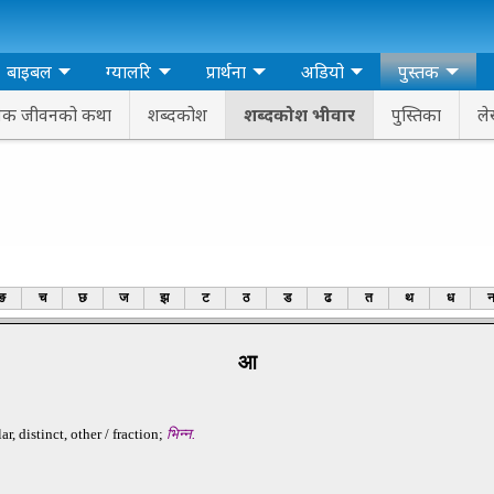
बाइबल
ग्‍यालरि
प्रार्थना
अडियो
पुस्‍तक
ाविक जीवनको कथा
शब्‍दकोश
शब्‍दकोश भीवार
पुस्‍तिका
ले