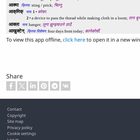
To view this app offline,
click here
to open it in a new wi
Share
Footer
Contact
Copyright
Site map
Privacy policy
Cookie settings
Log in