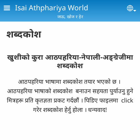
Skip to main content
Isai Athphariya World
Se
जाऊ, खोज र हेर
शब्‍दकोश
खुशीको कुरा आठपहरिया-नेपाली-अङ्‌ग्रेजीमा
शब्‍दकोश
आठपहरिया भाषामा शब्‍दकोश तयार भएको छ ।
आठपहरिया भाषाको शब्‍दकोश बनाउन सहयता पुर्याउनु हुने
मित्रहरू प्रति कृतज्ञता प्रकट गर्दछौं । पिडिए फाइलमा click
गरेर शब्‍दकोश हेर्नु होला । धन्‍यवाद!